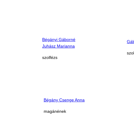
Bégányi Gáborné
Gál
Juhász Marianna
szo
szolfézs
Bégány Csenge Anna
magánének