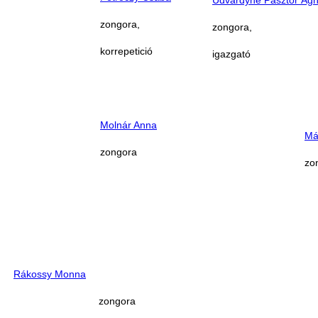
zongora,
zongora,
korrepetició
igazgató
Molnár Anna
Má
zongora
zo
Rákossy Monna
zongora