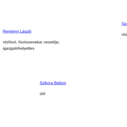
Sz
Reményi László
ré
rézfúvó, fúvószenekar vezetője,
igazgatóhelyettes
Szikora Balázs
ütő