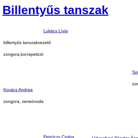
Billentyűs tanszak
Lukács Lívia
billentyűs tanszakvezető
zongora,
korrepetició
Sz
zo
Kovács Andre
a
zongora,
zeneóvoda
Petróczy Csaba
Udvardyné Pásztor Ág