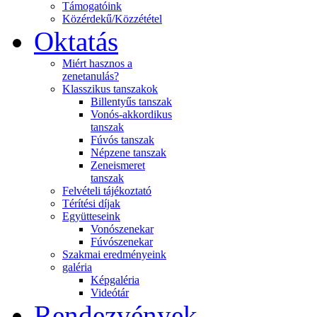
Támogatóink
Közérdekű/Közzététel
Oktatás
Miért hasznos a
zenetanulás?
Klasszikus tanszakok
Billentyűs tanszak
Vonós-akkordikus
tanszak
Fúvós tanszak
Népzene tanszak
Zeneismeret
tanszak
Felvételi tájékoztató
Térítési díjak
Együtteseink
Vonószenekar
Fúvószenekar
Szakmai eredményeink
galéria
Képgaléria
Videótár
Rendezvények