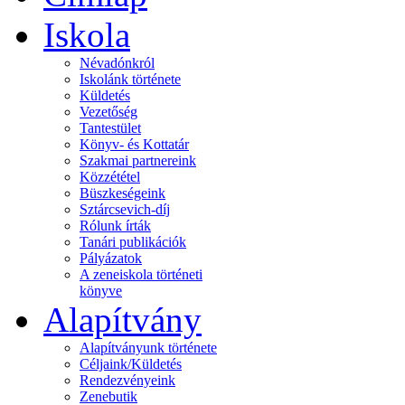
Iskola
Névadónkról
Iskolánk története
Küldetés
Vezetőség
Tantestület
Könyv- és Kottatár
Szakmai partnereink
Közzététel
Büszkeségeink
Sztárcsevich-díj
Rólunk írták
Tanári publikációk
Pályázatok
A zeneiskola történeti
könyve
Alapítvány
Alapítványunk története
Céljaink/Küldetés
Rendezvényeink
Zenebutik