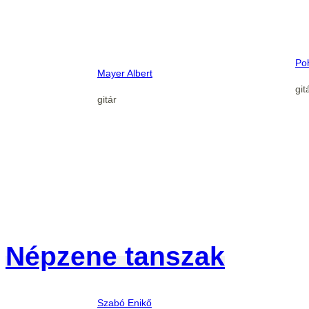
Po
Mayer Albert
git
gitár
Népzene tanszak
Szabó Enikő