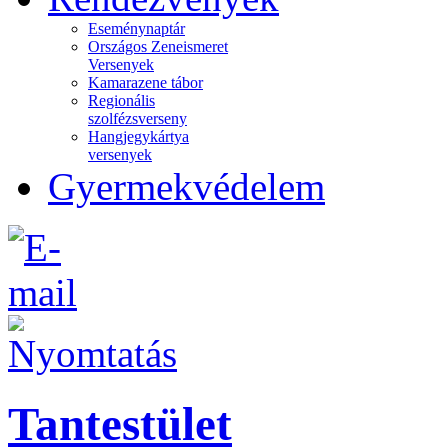
Eseménynaptár
Országos Zeneismeret
Versenyek
Kamarazene tábor
Regionális
szolfézsverseny
Hangjegykártya
versenyek
Gyermekvédelem
Tantestület