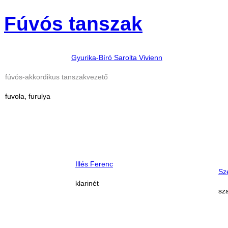
Fúvós tanszak
Gyurika-Bíró Sarolta Vivienn
fúvós-akkordikus tanszakvezető
fuvola, furulya
Illés Ferenc
Sz
klarinét
sz