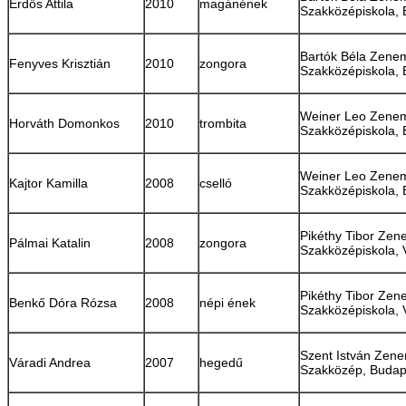
Erdős Attila
2010
magánének
Szakközépiskola,
Bartók Béla Zene
Fenyves Krisztián
2010
zongora
Szakközépiskola,
Weiner Leo Zenem
Horváth Domonkos
2010
trombita
Szakközépiskola,
Weiner Leo Zenem
Kajtor Kamilla
2008
cselló
Szakközépiskola,
Pikéthy Tibor Zen
Pálmai Katalin
2008
zongora
Szakközépiskola, 
Pikéthy Tibor Zen
Benkő Dóra Rózsa
2008
népi ének
Szakközépiskola, 
Szent István Zen
Váradi Andrea
2007
hegedű
Szakközép, Budap