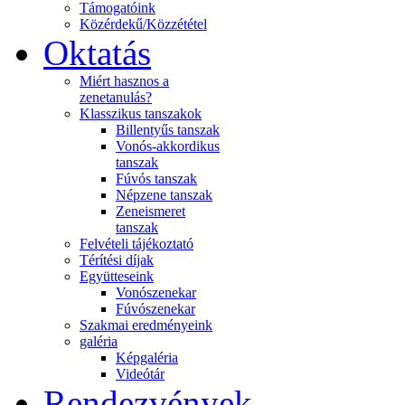
Támogatóink
Közérdekű/Közzététel
Oktatás
Miért hasznos a
zenetanulás?
Klasszikus tanszakok
Billentyűs tanszak
Vonós-akkordikus
tanszak
Fúvós tanszak
Népzene tanszak
Zeneismeret
tanszak
Felvételi tájékoztató
Térítési díjak
Együtteseink
Vonószenekar
Fúvószenekar
Szakmai eredményeink
galéria
Képgaléria
Videótár
Rendezvények