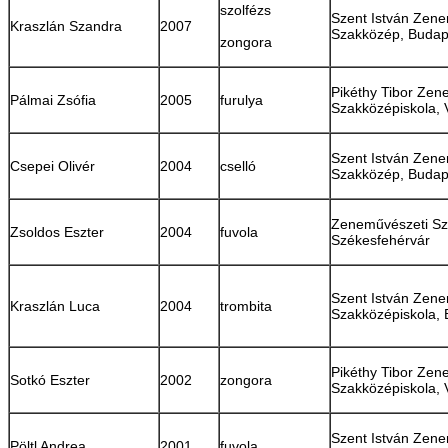
szolfézs
Szent István Zen
Kraszlán Szandra
2007
Szakközép, Budap
zongora
Pikéthy Tibor Zen
Pálmai Zsófia
2005
furulya
Szakközépiskola, 
Szent István Zen
Csepei Olivér
2004
cselló
Szakközép, Budap
Zeneművészeti Sz
Zsoldos Eszter
2004
fuvola
Székesfehérvár
Szent István Zen
Kraszlán Luca
2004
trombita
Szakközépiskola,
Pikéthy Tibor Zen
Sotkó Eszter
2002
zongora
Szakközépiskola, 
Szent István Zen
Pöltl Andrea
2001
fuvola