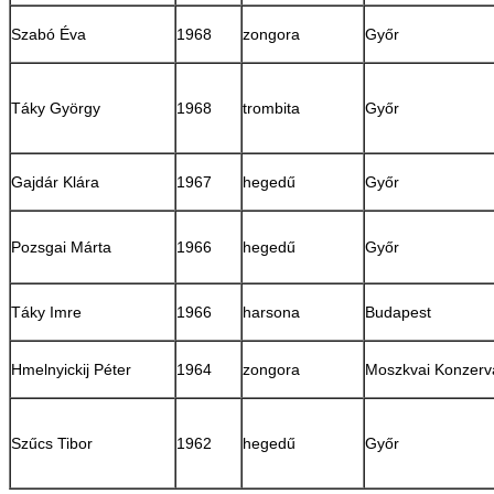
Szabó Éva
1968
zongora
Győr
Táky György
1968
trombita
Győr
Gajdár Klára
1967
hegedű
Győr
Pozsgai Márta
1966
hegedű
Győr
Táky Imre
1966
harsona
Budapest
Hmelnyickij Péter
1964
zongora
Moszkvai Konzerv
Szűcs Tibor
1962
hegedű
Győr