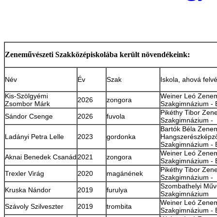
Zeneművészeti Szakközépiskolába került növendékeink:
Név
Év
Szak
Iskola, ahová felvé
Kis-Szölgyémi
Weiner Leó Zenem
2026
zongora
Zsombor Márk
Szakgimnázium -
Pikéthy Tibor Zen
Sándor Csenge
2026
fuvola
Szakgimnázium -
Bartók Béla Zene
Ladányi Petra Lelle
2023
gordonka
Hangszerészképző
Szakgimnázium - 
Weiner Leó Zenem
Aknai Benedek Csanád
2021
zongora
Szakgimnázium -
Pikéthy Tibor Zen
Trexler Virág
2020
magánének
Szakgimnázium -
Szombathelyi Műv
Kruska Nándor
2019
furulya
Szakgimnázium
Weiner Leó Zenem
Szávoly Szilveszter
2019
trombita
Szakgimnázium -