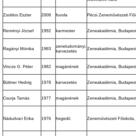
Zsoldos Eszter
2008
fuvola
Pécsi Zeneművészeti Fői
Reményi József
1992
karmester
Zeneakadémia, Budapes
zenetudományi,
Ragányi Mónika
1983
Zeneakadémia, Budapes
karvezetés
Vincze G. Péter
1982
magánének
Zeneakadémia, Budapes
Büttner Hedvig
1978
karvezetés
Zeneakadémia, Budapes
Csurja Tamás
1977
magánének
Zeneakadémia, Budapes
Nádudvari Erika
1976
hegedű
Zeneművészeti Főiskola,