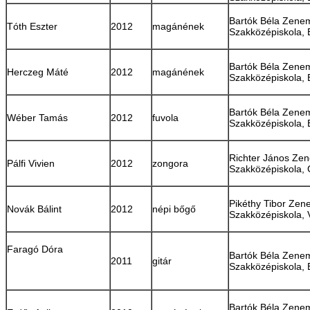
Bartók Béla Zene
Tóth Eszter
2012
magánének
Szakközépiskola,
Bartók Béla Zene
Herczeg Máté
2012
magánének
Szakközépiskola,
Bartók Béla Zene
Wéber Tamás
2012
fuvola
Szakközépiskola,
Richter János Ze
Pálfi Vivien
2012
zongora
Szakközépiskola, 
Pikéthy Tibor Zen
Novák Bálint
2012
népi bőgő
Szakközépiskola, 
Faragó Dóra
Bartók Béla Zene
2011
gitár
Szakközépiskola,
Bartók Béla Zene