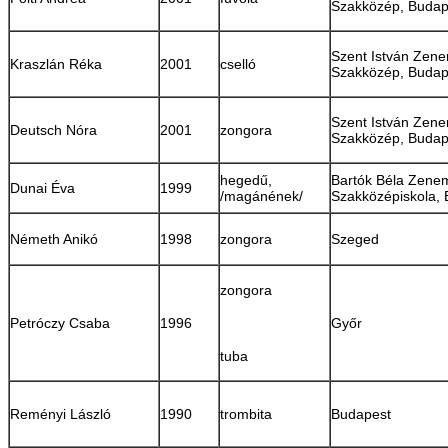
Szakközép, Budap
Szent István Zen
Kraszlán Réka
2001
cselló
Szakközép, Budap
Szent István Zen
Deutsch Nóra
2001
zongora
Szakközép, Budap
hegedű,
Bartók Béla Zene
Dunai Éva
1999
/magánének/
Szakközépiskola,
Németh Anikó
1998
zongora
Szeged
zongora
Petróczy Csaba
1996
Győr
tuba
Reményi László
1990
trombita
Budapest