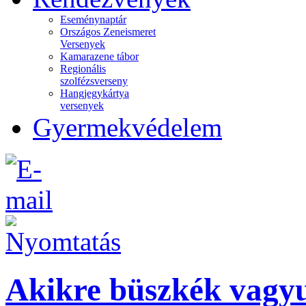
Eseménynaptár
Országos Zeneismeret
Versenyek
Kamarazene tábor
Regionális
szolfézsverseny
Hangjegykártya
versenyek
Gyermekvédelem
Akikre büszkék vagy