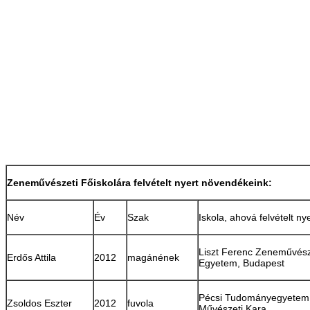
Zeneművészeti Főiskolára felvételt nyert növendékeink:
Név
Év
Szak
Iskola, ahová felvételt ny
Liszt Ferenc Zeneművész
Erdős Attila
2012
magánének
Egyetem, Budapest
Pécsi Tudományegyetem
Zsoldos Eszter
2012
fuvola
Művészeti Kara