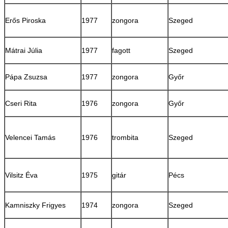
Erős Piroska
1977
zongora
Szeged
Mátrai Júlia
1977
fagott
Szeged
Pápa Zsuzsa
1977
zongora
Győr
Cseri Rita
1976
zongora
Győr
Velencei Tamás
1976
trombita
Szeged
Vilsitz Éva
1975
gitár
Pécs
Kamniszky Frigyes
1974
zongora
Szeged