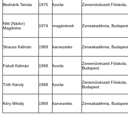
Bednárik Tamás
1975
fuvola
Zeneművészeti Főiskola,
Nitti (Nádor)
1974
magánének
Zeneakadémia, Budapes
Magdolna
Strauss Kálmán
1969
karvezetés
Zeneakadémia, Budapes
Zeneművészeti Főiskola,
Faludi Kálmán
1968
fuvola
Budapest
Zeneművészeti Főiskola,
Tóth Károly
1968
fuvola
Budapest
Kéry Mihály
1968
karvezetés
Zeneakadémia, Budapes