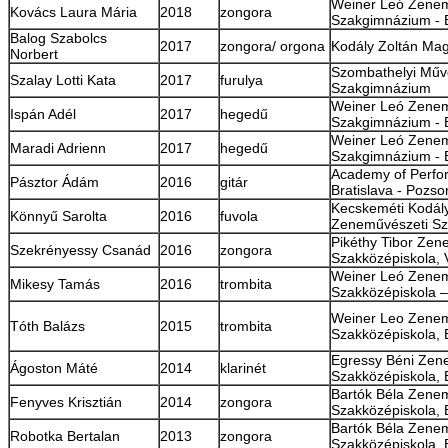
Weiner Leó Zenem
Kovács Laura Mária
2018
zongora
Szakgimnázium -
Balog Szabolcs
2017
zongora/ orgona
Kodály Zoltán Mag
Norbert
Szombathelyi Műv
Szalay Lotti Kata
2017
furulya
Szakgimnázium
Weiner Leó Zenem
Ispán Adél
2017
hegedű
Szakgimnázium -
Weiner Leó Zenem
Maradi Adrienn
2017
hegedű
Szakgimnázium -
Academy of Perfor
Pásztor Ádám
2016
gitár
Bratislava - Pozso
Kecskeméti Kodály
Könnyű Sarolta
2016
fuvola
Zeneművészeti Sz
Pikéthy Tibor Zen
Szekrényessy Csanád
2016
zongora
Szakközépiskola, 
Weiner Leó Zenem
Mikesy Tamás
2016
trombita
Szakközépiskola 
Weiner Leo Zenem
Tóth Balázs
2015
trombita
Szakközépiskola,
Egressy Béni Zen
Ágoston Máté
2014
klarinét
Szakközépiskola,
Bartók Béla Zene
Fenyves Krisztián
2014
zongora
Szakközépiskola,
Bartók Béla Zene
Robotka Bertalan
2013
zongora
Szakközépiskola,