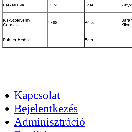
Farkas Éva
1974
Eger
Zatyk
Kis-Szölgyémy
Baran
1969
Pécs
Gabriella
Klind
Pohner Hedvig
Eger
Kapcsolat
Bejelentkezés
Adminisztráció