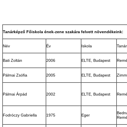
Tanárképző Főiskola ének-zene szakára felvett növendékeink:
Név
Év
Iskola
Taná
Bati Zoltán
2006
ELTE, Budapest
Remén
Pálmai Zsófia
2005
ELTE, Budapest
Zimm
Pálmai Árpád
2002
ELTE, Budapest
Remén
Bedná
Fodróczy Gabriella
1975
Eger
Remén