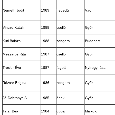
Németh Judit
1989
hegedű
Vác
Vincze Katalin
1988
cselló
Győr
Kuti Balázs
1988
zongora
Budapest
Mészáros Rita
1987
cselló
Győr
Trexler Éva
1987
fagott
Nyíregyháza
Rózsár Brigitta
1986
zongora
Győr
Jó-Dobronya A.
1985
ének
Győr
Tatár Bea
1984
oboa
Miskolc