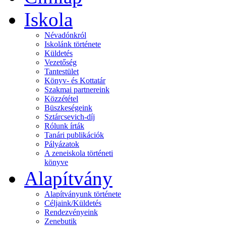
Iskola
Névadónkról
Iskolánk története
Küldetés
Vezetőség
Tantestület
Könyv- és Kottatár
Szakmai partnereink
Közzététel
Büszkeségeink
Sztárcsevich-díj
Rólunk írták
Tanári publikációk
Pályázatok
A zeneiskola történeti
könyve
Alapítvány
Alapítványunk története
Céljaink/Küldetés
Rendezvényeink
Zenebutik