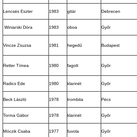
Lencsés Eszter
1983
gitár
Debrecen
Winiarski Dóra
1983
oboa
Győr
Vincze Zsuzsa
1981
hegedű
Budapest
Retter Tímea
1980
fagott
Győr
Radics Ede
1980
klarinét
Győr
Beck László
1978
trombita
Pécs
Torma Gábor
1978
klarinét
Győr
Móczik Csaba
1977
fuvola
Győr