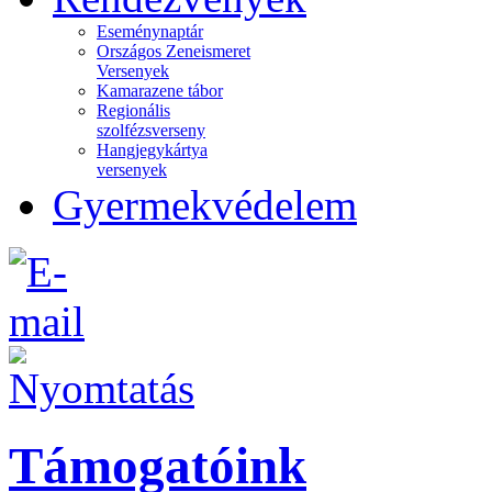
Eseménynaptár
Országos Zeneismeret
Versenyek
Kamarazene tábor
Regionális
szolfézsverseny
Hangjegykártya
versenyek
Gyermekvédelem
Támogatóink