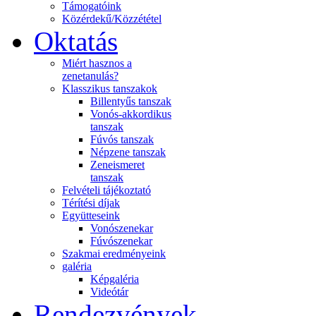
Támogatóink
Közérdekű/Közzététel
Oktatás
Miért hasznos a
zenetanulás?
Klasszikus tanszakok
Billentyűs tanszak
Vonós-akkordikus
tanszak
Fúvós tanszak
Népzene tanszak
Zeneismeret
tanszak
Felvételi tájékoztató
Térítési díjak
Együtteseink
Vonószenekar
Fúvószenekar
Szakmai eredményeink
galéria
Képgaléria
Videótár
Rendezvények