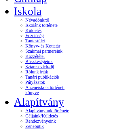
Iskola
Névadónkról
Iskolánk története
Küldetés
Vezetőség
Tantestület
Könyv- és Kottatár
Szakmai partnereink
Közzététel
Büszkeségeink
Sztárcsevich-díj
Rólunk írták
Tanári publikációk
Pályázatok
A zeneiskola történeti
könyve
Alapítvány
Alapítványunk története
Céljaink/Küldetés
Rendezvényeink
Zenebutik