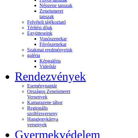
Népzene tanszak
Zeneismeret
tanszak
Felvételi tájékoztató
Térítési díjak
Együtteseink
Vonószenekar
Fúvószenekar
Szakmai eredményeink
galéria
Képgaléria
Videótár
Rendezvények
Eseménynaptár
Országos Zeneismeret
Versenyek
Kamarazene tábor
Regionális
szolfézsverseny
Hangjegykártya
versenyek
Gyermekvédelem