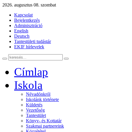
2026. augusztus 08. szombat
Kapcsolat
Bejelentkezés
Adminisztráció
English
Deutsch
Tantestületi tudástár
EKIF hírlevelek
Címlap
Iskola
Névadónkról
Iskolánk története
Küldetés
Vezetőség
Tantestület
Könyv- és Kottatár
Szakmai partnereink
Közzététel