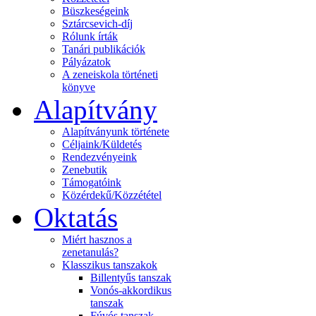
Büszkeségeink
Sztárcsevich-díj
Rólunk írták
Tanári publikációk
Pályázatok
A zeneiskola történeti
könyve
Alapítvány
Alapítványunk története
Céljaink/Küldetés
Rendezvényeink
Zenebutik
Támogatóink
Közérdekű/Közzététel
Oktatás
Miért hasznos a
zenetanulás?
Klasszikus tanszakok
Billentyűs tanszak
Vonós-akkordikus
tanszak
Fúvós tanszak