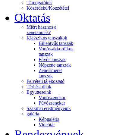
Támogatóink
Közérdekű/Közzététel
Oktatás
Miért hasznos a
zenetanulás?
Klasszikus tanszakok
Billentyűs tanszak
Vonós-akkordikus
tanszak
Fúvós tanszak
Népzene tanszak
Zeneismeret
tanszak
Felvételi tájékoztató
Térítési díjak
Együtteseink
Vonószenekar
Fúvószenekar
Szakmai eredményeink
galéria
Képgaléria
Videótár
Rendezvények