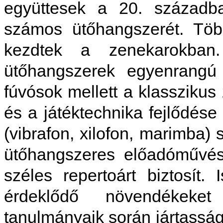
együttesek a 20. századba
számos ütőhangszerét. Töb
kezdtek a zenekarokban
ütőhangszerek egyenrangú
fúvósok mellett a klasszikus
és a játéktechnika fejlődés
(vibrafon, xilofon, marimba)
ütőhangszeres előadóművé
széles repertoárt biztosít.
érdeklődő növendékeke
tanulmányaik során jártasság