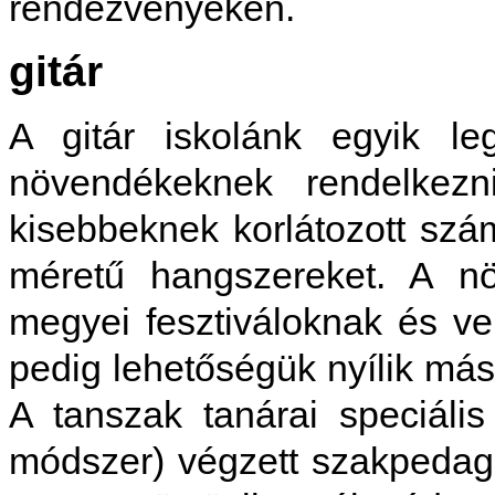
rendezvényeken.
gitár
A gitár iskolánk egyik l
növendékeknek rendelkezni
kisebbeknek korlátozott szá
méretű hangsz
ereket. A n
megyei fesztiváloknak és v
pedig lehetőségük nyílik más
A tanszak tanárai speciáli
módszer) végzett szakpedag