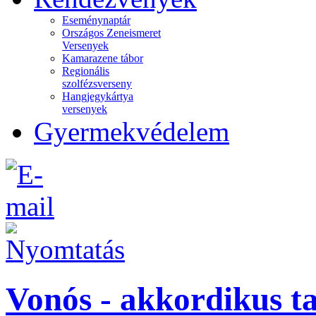
Eseménynaptár
Országos Zeneismeret
Versenyek
Kamarazene tábor
Regionális
szolfézsverseny
Hangjegykártya
versenyek
Gyermekvédelem
Vonós - akkordikus t