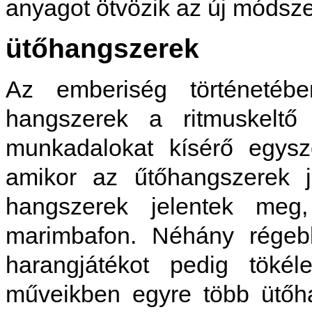
anyagot ötvözik az új módsze
ütőhangszerek
Az emberiség történetéb
hangszerek a ritmuskeltő
munkadalokat kísérő egysz
amikor az űtőhangszerek 
hangszerek jelentek meg
marimbafon. Néhány régebb
harangjátékot pedig tökél
műveikben egyre több ütőha