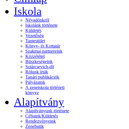
Iskola
Névadónkról
Iskolánk története
Küldetés
Vezetőség
Tantestület
Könyv- és Kottatár
Szakmai partnereink
Közzététel
Büszkeségeink
Sztárcsevich-díj
Rólunk írták
Tanári publikációk
Pályázatok
A zeneiskola történeti
könyve
Alapítvány
Alapítványunk története
Céljaink/Küldetés
Rendezvényeink
Zenebutik