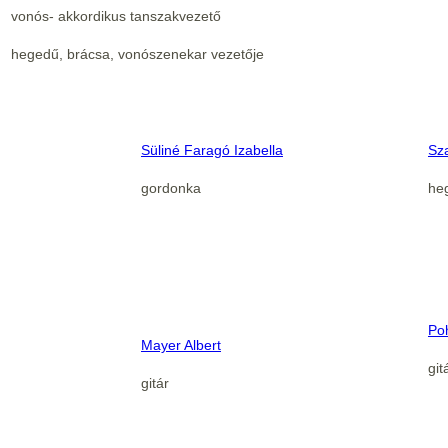
vonós- akkordikus tanszakvezető
hegedű, brácsa, vonószenekar vezetője
Süliné Faragó Izabella
Sz
gordonka
he
Po
Mayer Albert
git
gitár