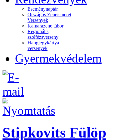
Eseménynaptár
Országos Zeneismeret
Versenyek
Kamarazene tábor
Regionális
szolfézsverseny
Hangjegykártya
versenyek
Gyermekvédelem
Stipkovits Fülöp