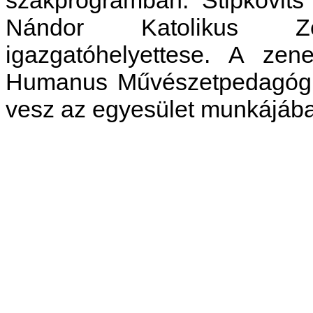
Nándor Katolikus Ze
igazgatóhelyettese. A zen
Humanus Művészetpedagógi
vesz az egyesület munkájáb