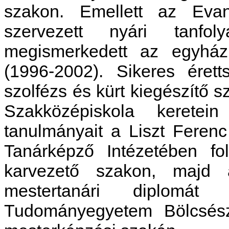
szakon. Emellett az Evang
szervezett nyári tanfol
megismerkedett az egyház
(1996-2002). Sikeres éret
szolfézs és kürt kiegészítő
Szakközépiskola keretei
tanulmányait a Liszt Fere
Tanárképző Intézetében fol
karvezető szakon, majd 
mestertanári diplomá
Tudományegyetem Bölcsész