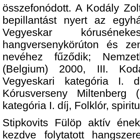
összefonódott. A Kodály Zol
bepillantást nyert az egyh
Vegyeskar kórusének
hangversenykörúton és zen
nevéhez fűződik; Nemzet
(Belgium) 2000, III. Ko
Vegyeskari kategória I. 
Kórusverseny Miltenberg (
kategória I. díj, Folklór, spirit
Stipkovits Fülöp aktív ének
kezdve folytatott hangsze