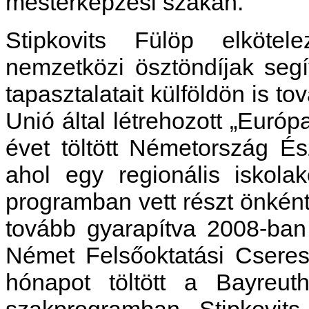
mesterképzési szakán.
Stipkovits Fülöp elkötel
nemzetközi ösztöndíjak seg
tapasztalatait külföldön is t
Unió által létrehozott „Euró
évet töltött Németország És
ahol egy regionális iskol
programban vett részt önkénte
tovább gyarapítva 2008-ban
Német Felsőoktatási Cseres
hónapot töltött a Bayreut
szakprogramban. Stipkovits