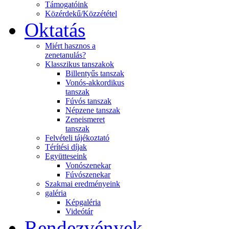
Támogatóink
Közérdekű/Közzététel
Oktatás
Miért hasznos a
zenetanulás?
Klasszikus tanszakok
Billentyűs tanszak
Vonós-akkordikus
tanszak
Fúvós tanszak
Népzene tanszak
Zeneismeret
tanszak
Felvételi tájékoztató
Térítési díjak
Együtteseink
Vonószenekar
Fúvószenekar
Szakmai eredményeink
galéria
Képgaléria
Videótár
Rendezvények