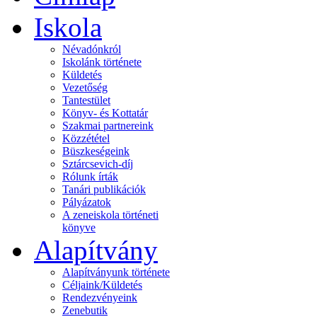
Iskola
Névadónkról
Iskolánk története
Küldetés
Vezetőség
Tantestület
Könyv- és Kottatár
Szakmai partnereink
Közzététel
Büszkeségeink
Sztárcsevich-díj
Rólunk írták
Tanári publikációk
Pályázatok
A zeneiskola történeti
könyve
Alapítvány
Alapítványunk története
Céljaink/Küldetés
Rendezvényeink
Zenebutik