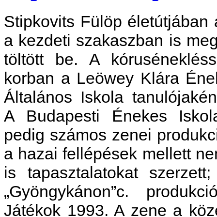
Stipkovits Fülöp életútjába
a kezdeti szakaszban is meg
töltött be. A kóruséneklé
korban a Leöwey Klára Éne
Általános Iskola tanulójaké
A Budapesti Énekes Iskola 
pedig számos zenei produkci
a hazai fellépések mellett n
is tapasztalatokat szerze
„Gyöngykánon”c. produkci
Játékok 1993. A zene a közé