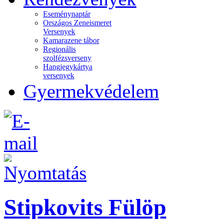
Eseménynaptár
Országos Zeneismeret
Versenyek
Kamarazene tábor
Regionális
szolfézsverseny
Hangjegykártya
versenyek
Gyermekvédelem
Stipkovits Fülöp