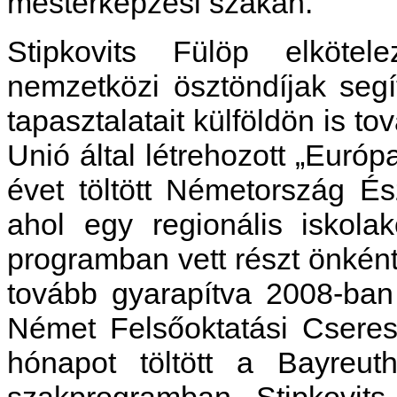
mesterképzési szakán.
Stipkovits Fülöp elkötel
nemzetközi ösztöndíjak seg
tapasztalatait külföldön is t
Unió által létrehozott „Euró
évet töltött Németország És
ahol egy regionális iskol
programban vett részt önkénte
tovább gyarapítva 2008-ban
Német Felsőoktatási Cseres
hónapot töltött a Bayreut
szakprogramban. Stipkovits