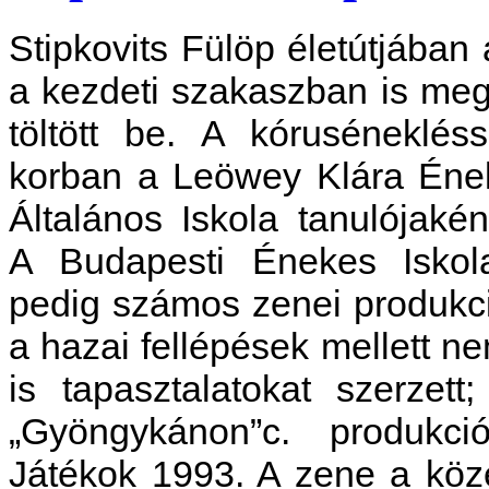
Stipkovits Fülöp életútjába
a kezdeti szakaszban is meg
töltött be. A kóruséneklé
korban a Leöwey Klára Éne
Általános Iskola tanulójaké
A Budapesti Énekes Iskola 
pedig számos zenei produkci
a hazai fellépések mellett n
is tapasztalatokat szerze
„Gyöngykánon”c. produkci
Játékok 1993. A zene a közé