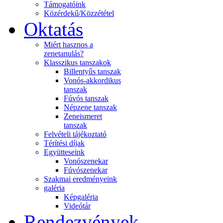
Támogatóink
Közérdekű/Közzététel
Oktatás
Miért hasznos a
zenetanulás?
Klasszikus tanszakok
Billentyűs tanszak
Vonós-akkordikus
tanszak
Fúvós tanszak
Népzene tanszak
Zeneismeret
tanszak
Felvételi tájékoztató
Térítési díjak
Együtteseink
Vonószenekar
Fúvószenekar
Szakmai eredményeink
galéria
Képgaléria
Videótár
Rendezvények