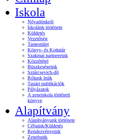
Iskola
Névadónkról
Iskolánk története
Küldetés
Vezetőség
Tantestület
Könyv- és Kottatár
Szakmai partnereink
Közzététel
Büszkeségeink
Sztárcsevich-díj
Rólunk írták
Tanári publikációk
Pályázatok
A zeneiskola történeti
könyve
Alapítvány
Alapítványunk története
Céljaink/Küldetés
Rendezvényeink
Zenebutik