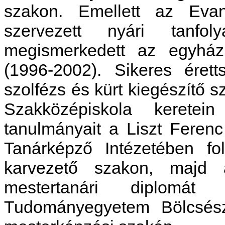
szakon. Emellett az Evang
szervezett nyári tanfol
megismerkedett az egyház
(1996-2002). Sikeres éret
szolfézs és kürt kiegészítő
Szakközépiskola keretei
tanulmányait a Liszt Fere
Tanárképző Intézetében fol
karvezető szakon, majd 
mestertanári diplomá
Tudományegyetem Bölcsész