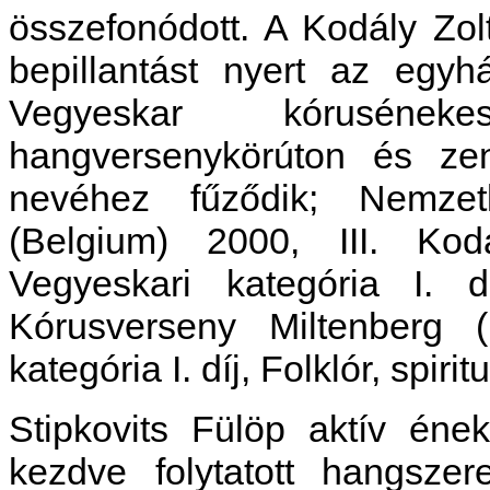
összefonódott. A Kodály Zol
bepillantást nyert az egyh
Vegyeskar kórusének
hangversenykörúton és zen
nevéhez fűződik; Nemzet
(Belgium) 2000, III. Ko
Vegyeskari kategória I. 
Kórusverseny Miltenberg (
kategória I. díj, Folklór, spirit
Stipkovits Fülöp aktív ének
kezdve folytatott hangsze