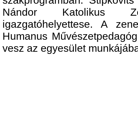
Nándor Katolikus Ze
igazgatóhelyettese. A zen
Humanus Művészetpedagógi
vesz az egyesület munkájáb