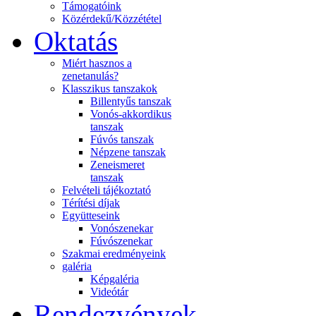
Támogatóink
Közérdekű/Közzététel
Oktatás
Miért hasznos a
zenetanulás?
Klasszikus tanszakok
Billentyűs tanszak
Vonós-akkordikus
tanszak
Fúvós tanszak
Népzene tanszak
Zeneismeret
tanszak
Felvételi tájékoztató
Térítési díjak
Együtteseink
Vonószenekar
Fúvószenekar
Szakmai eredményeink
galéria
Képgaléria
Videótár
Rendezvények