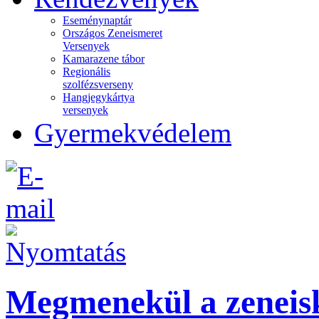
Eseménynaptár
Országos Zeneismeret
Versenyek
Kamarazene tábor
Regionális
szolfézsverseny
Hangjegykártya
versenyek
Gyermekvédelem
Megmenekül a zeneisk