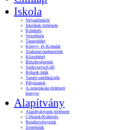
Iskola
Névadónkról
Iskolánk története
Küldetés
Vezetőség
Tantestület
Könyv- és Kottatár
Szakmai partnereink
Közzététel
Büszkeségeink
Sztárcsevich-díj
Rólunk írták
Tanári publikációk
Pályázatok
A zeneiskola történeti
könyve
Alapítvány
Alapítványunk története
Céljaink/Küldetés
Rendezvényeink
Zenebutik