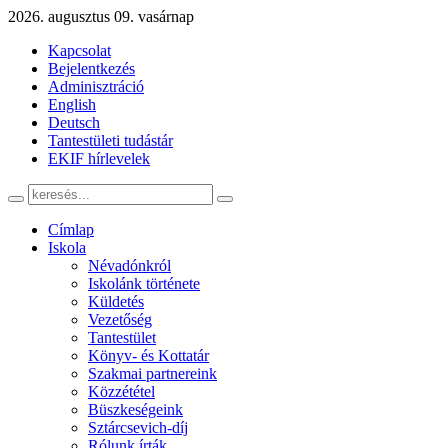
2026. augusztus 09. vasárnap
Kapcsolat
Bejelentkezés
Adminisztráció
English
Deutsch
Tantestületi tudástár
EKIF hírlevelek
Címlap
Iskola
Névadónkról
Iskolánk története
Küldetés
Vezetőség
Tantestület
Könyv- és Kottatár
Szakmai partnereink
Közzététel
Büszkeségeink
Sztárcsevich-díj
Rólunk írták