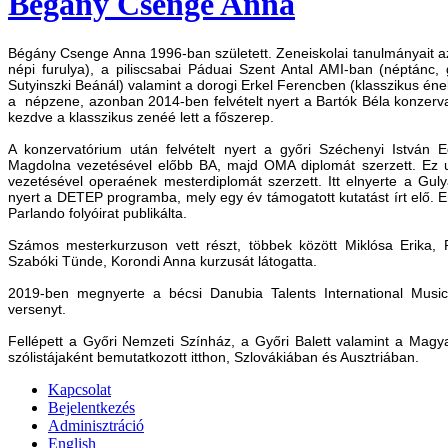
Bégány Csenge Anna
Bégány Csenge Anna 1996-ban született. Zeneiskolai tanulmányait a
népi furulya), a piliscsabai Páduai Szent Antal AMI-ban (néptánc,
Sutyinszki Beánál) valamint a dorogi Erkel Ferencben (klasszikus ének
a népzene, azonban 2014-ben felvételt nyert a Bartók Béla konzer
kezdve a klasszikus zenéé lett a főszerep.
A konzervatórium után felvételt nyert a győri Széchenyi István
Magdolna vezetésével előbb BA, majd OMA diplomát szerzett. Ez u
vezetésével operaének mesterdiplomát szerzett. Itt elnyerte a Gulyá
nyert a DETEP programba, mely egy év támogatott kutatást írt elő. 
Parlando folyóirat publikálta.
Számos mesterkurzuson vett részt, többek között Miklósa Erika, R
Szabóki Tünde, Korondi Anna kurzusát látogatta.
2019-ben megnyerte a bécsi Danubia Talents International Music
versenyt.
Fellépett a Győri Nemzeti Színház, a Győri Balett valamint a Mag
szólistájaként bemutatkozott itthon, Szlovákiában és Ausztriában.
Kapcsolat
Bejelentkezés
Adminisztráció
English