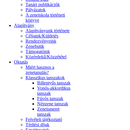
Tanári publikációk
Pályázatok
A zeneiskola történeti
könyve
Alapítvány
Alapítványunk története
Céljaink/Küldetés
Rendezvényeink
Zenebutik
Támogatóink
Közérdekű/Közzététel
Oktatás
Miért hasznos a
zenetanulás?
Klasszikus tanszakok
Billentyűs tanszak
Vonós-akkordikus
tanszak
Fúvós tanszak
Népzene tanszak
Zeneismeret
tanszak
Felvételi tájékoztató
Térítési díjak
Együtteseink