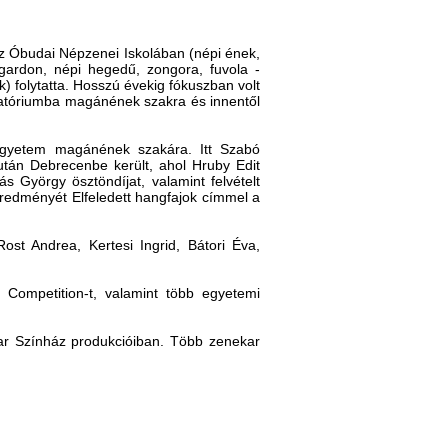
z Óbudai Népzenei Iskolában (népi ének,
 gardon, népi hegedű, zongora, fuvola -
) folytatta. Hosszú évekig fókuszban volt
vatóriumba magánének szakra és innentől
 Egyetem magánének szakára. Itt Szabó
tán Debrecenbe került, ahol Hruby Edit
s György ösztöndíjat, valamint felvételt
Eredményét Elfeledett hangfajok címmel a
ost Andrea, Kertesi Ingrid, Bátori Éva,
 Competition-t, valamint több egyetemi
yar Színház produkcióiban. Több zenekar