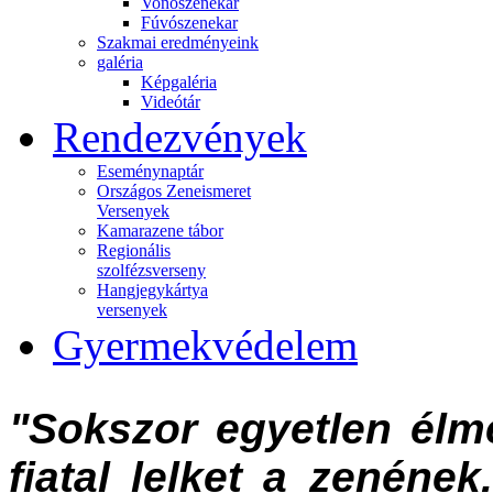
Vonószenekar
Fúvószenekar
Szakmai eredményeink
galéria
Képgaléria
Videótár
Rendezvények
Eseménynaptár
Országos Zeneismeret
Versenyek
Kamarazene tábor
Regionális
szolfézsverseny
Hangjegykártya
versenyek
Gyermekvédelem
"Sokszor egyetlen élmé
fiatal lelket a zenéne