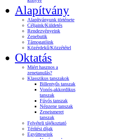
könyve
Alapítvány
Alapítványunk története
Céljaink/Küldetés
Rendezvényeink
Zenebutik
Támogatóink
Közérdekű/Közzététel
Oktatás
Miért hasznos a
zenetanulás?
Klasszikus tanszakok
Billentyűs tanszak
Vonós-akkordikus
tanszak
Fúvós tanszak
Népzene tanszak
Zeneismeret
tanszak
Felvételi tájékoztató
Térítési díjak
Együtteseink