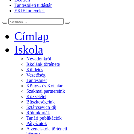
Tantestületi tudástár
EKIF hírlevelek
Címlap
Iskola
Névadónkról
Iskolánk története
Küldetés
Vezetőség
Tantestület
Könyv- és Kottatár
Szakmai partnereink
Közzététel
Büszkeségeink
Sztárcsevich-díj
Rólunk írták
Tanári publikációk
Pályázatok
A zeneiskola történeti