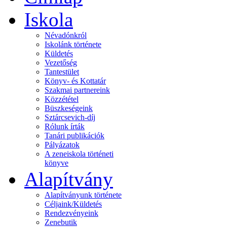
Iskola
Névadónkról
Iskolánk története
Küldetés
Vezetőség
Tantestület
Könyv- és Kottatár
Szakmai partnereink
Közzététel
Büszkeségeink
Sztárcsevich-díj
Rólunk írták
Tanári publikációk
Pályázatok
A zeneiskola történeti
könyve
Alapítvány
Alapítványunk története
Céljaink/Küldetés
Rendezvényeink
Zenebutik