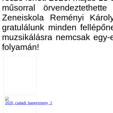
műsorral örvendeztethet
Zeneiskola Reményi Károl
gratulálunk minden fellépőn
muzsikálásra nemcsak egy-
folyamán!