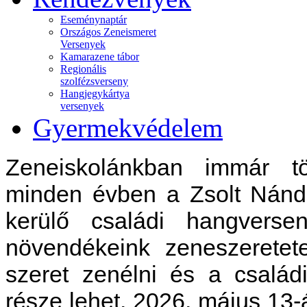
Eseménynaptár
Országos Zeneismeret
Versenyek
Kamarazene tábor
Regionális
szolfézsverseny
Hangjegykártya
versenyek
Gyermekvédelem
Zeneiskolánkban immár t
minden évben a Zsolt Nánd
kerülő családi hangvers
növendékeink zeneszeretet
szeret zenélni és a csalá
része lehet. 2026. május 13-á