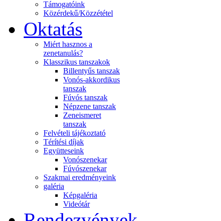
Támogatóink
Közérdekű/Közzététel
Oktatás
Miért hasznos a
zenetanulás?
Klasszikus tanszakok
Billentyűs tanszak
Vonós-akkordikus
tanszak
Fúvós tanszak
Népzene tanszak
Zeneismeret
tanszak
Felvételi tájékoztató
Térítési díjak
Együtteseink
Vonószenekar
Fúvószenekar
Szakmai eredményeink
galéria
Képgaléria
Videótár
Rendezvények