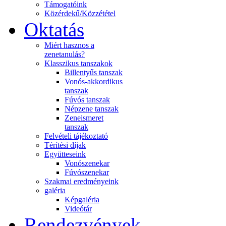
Támogatóink
Közérdekű/Közzététel
Oktatás
Miért hasznos a
zenetanulás?
Klasszikus tanszakok
Billentyűs tanszak
Vonós-akkordikus
tanszak
Fúvós tanszak
Népzene tanszak
Zeneismeret
tanszak
Felvételi tájékoztató
Térítési díjak
Együtteseink
Vonószenekar
Fúvószenekar
Szakmai eredményeink
galéria
Képgaléria
Videótár
Rendezvények