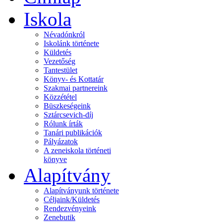
Iskola
Névadónkról
Iskolánk története
Küldetés
Vezetőség
Tantestület
Könyv- és Kottatár
Szakmai partnereink
Közzététel
Büszkeségeink
Sztárcsevich-díj
Rólunk írták
Tanári publikációk
Pályázatok
A zeneiskola történeti
könyve
Alapítvány
Alapítványunk története
Céljaink/Küldetés
Rendezvényeink
Zenebutik