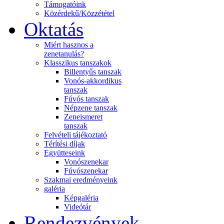
Támogatóink
Közérdekű/Közzététel
Oktatás
Miért hasznos a
zenetanulás?
Klasszikus tanszakok
Billentyűs tanszak
Vonós-akkordikus
tanszak
Fúvós tanszak
Népzene tanszak
Zeneismeret
tanszak
Felvételi tájékoztató
Térítési díjak
Együtteseink
Vonószenekar
Fúvószenekar
Szakmai eredményeink
galéria
Képgaléria
Videótár
Rendezvények