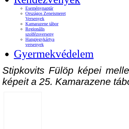
Eseménynaptár
Országos Zeneismeret
Versenyek
Kamarazene tábor
Regionális
szolfézsverseny
Hangjegykártya
versenyek
Gyermekvédelem
Stipkovits Fülöp képei melle
képeit a 25. Kamarazene táb