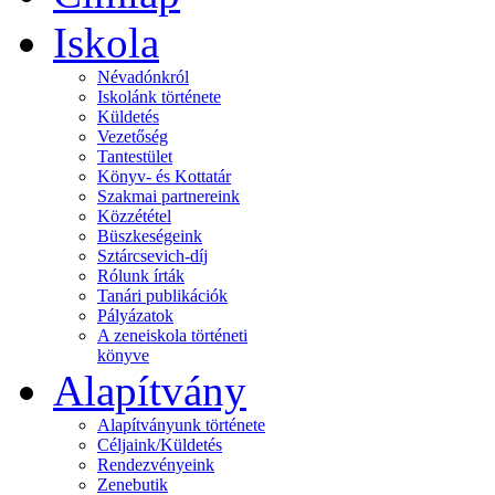
Iskola
Névadónkról
Iskolánk története
Küldetés
Vezetőség
Tantestület
Könyv- és Kottatár
Szakmai partnereink
Közzététel
Büszkeségeink
Sztárcsevich-díj
Rólunk írták
Tanári publikációk
Pályázatok
A zeneiskola történeti
könyve
Alapítvány
Alapítványunk története
Céljaink/Küldetés
Rendezvényeink
Zenebutik