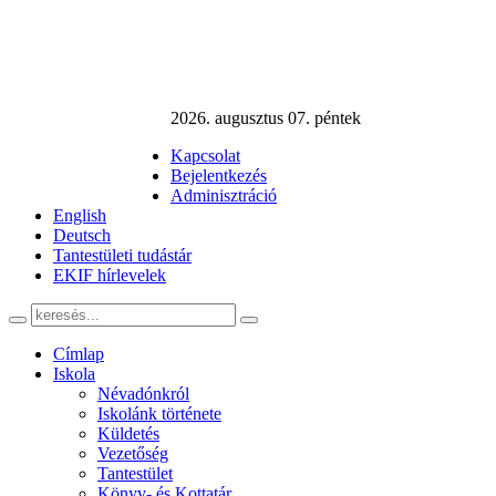
2026. augusztus 07. péntek
Kapcsolat
Bejelentkezés
Adminisztráció
English
Deutsch
Tantestületi tudástár
EKIF hírlevelek
Címlap
Iskola
Névadónkról
Iskolánk története
Küldetés
Vezetőség
Tantestület
Könyv- és Kottatár