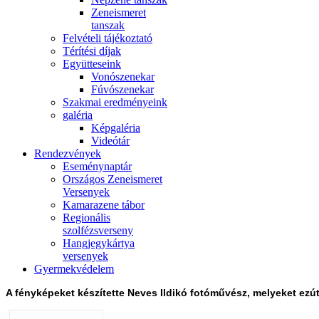
Zeneismeret
tanszak
Felvételi tájékoztató
Térítési díjak
Együtteseink
Vonószenekar
Fúvószenekar
Szakmai eredményeink
galéria
Képgaléria
Videótár
Rendezvények
Eseménynaptár
Országos Zeneismeret
Versenyek
Kamarazene tábor
Regionális
szolfézsverseny
Hangjegykártya
versenyek
Gyermekvédelem
A fényképeket készítette Neves Ildikó fotóművész, melyeket ezú