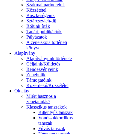
Szakmai partnereink
Közzététel
Büszkeségeink
Sztárcsevich-díj
Rólunk írták
Tanári publikációk
Pályázatok
A zeneiskola történeti
könyve
Alapítvány
Alapítványunk története
Céljaink/Küldetés
Rendezvényeink
Zenebutik
Támogatóink
Közérdekű/Közzététel
Oktatás
Miért hasznos a
zenetanulás?
Klasszikus tanszakok
Billentyűs tanszak
Vonós-akkordikus
tanszak
Fúvós tanszak
Népzene tanszak