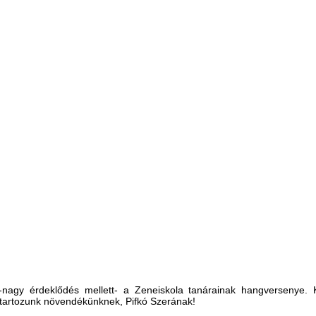
gy érdeklődés mellett- a Zeneiskola tanárainak hangversenye. K
 tartozunk növendékünknek, Pifkó Szerának!