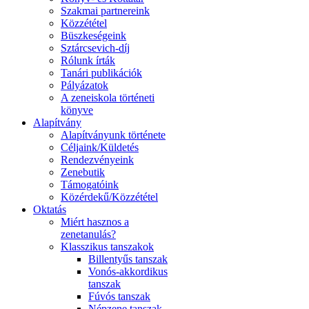
Szakmai partnereink
Közzététel
Büszkeségeink
Sztárcsevich-díj
Rólunk írták
Tanári publikációk
Pályázatok
A zeneiskola történeti
könyve
Alapítvány
Alapítványunk története
Céljaink/Küldetés
Rendezvényeink
Zenebutik
Támogatóink
Közérdekű/Közzététel
Oktatás
Miért hasznos a
zenetanulás?
Klasszikus tanszakok
Billentyűs tanszak
Vonós-akkordikus
tanszak
Fúvós tanszak
Népzene tanszak