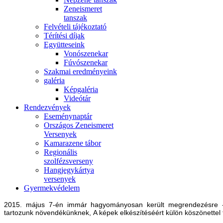
Zeneismeret
tanszak
Felvételi tájékoztató
Térítési díjak
Együtteseink
Vonószenekar
Fúvószenekar
Szakmai eredményeink
galéria
Képgaléria
Videótár
Rendezvények
Eseménynaptár
Országos Zeneismeret
Versenyek
Kamarazene tábor
Regionális
szolfézsverseny
Hangjegykártya
versenyek
Gyermekvédelem
2015. május 7-én immár hagyományosan került megrendezésre -na
tartozunk növendékünknek, A képek elkészítéséért külön köszönettel