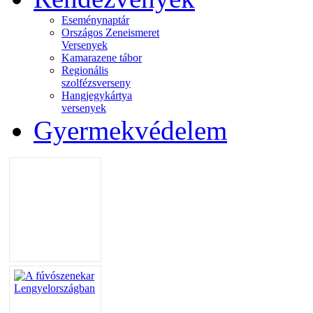
Eseménynaptár
Országos Zeneismeret
Versenyek
Kamarazene tábor
Regionális
szolfézsverseny
Hangjegykártya
versenyek
Gyermekvédelem