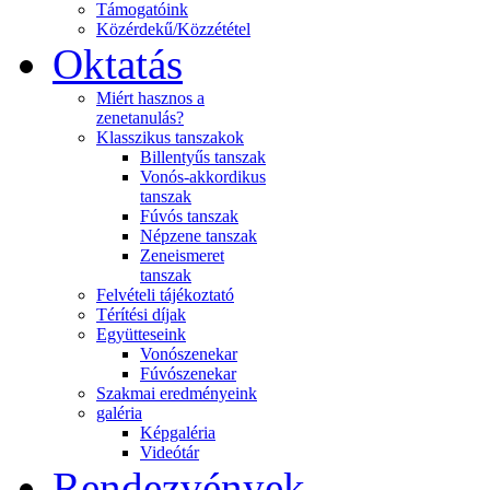
Támogatóink
Közérdekű/Közzététel
Oktatás
Miért hasznos a
zenetanulás?
Klasszikus tanszakok
Billentyűs tanszak
Vonós-akkordikus
tanszak
Fúvós tanszak
Népzene tanszak
Zeneismeret
tanszak
Felvételi tájékoztató
Térítési díjak
Együtteseink
Vonószenekar
Fúvószenekar
Szakmai eredményeink
galéria
Képgaléria
Videótár
Rendezvények