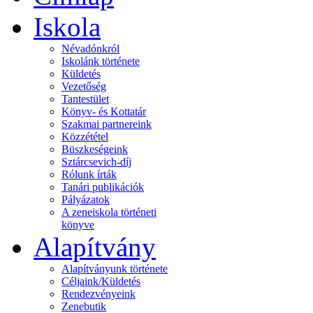
Iskola
Névadónkról
Iskolánk története
Küldetés
Vezetőség
Tantestület
Könyv- és Kottatár
Szakmai partnereink
Közzététel
Büszkeségeink
Sztárcsevich-díj
Rólunk írták
Tanári publikációk
Pályázatok
A zeneiskola történeti
könyve
Alapítvány
Alapítványunk története
Céljaink/Küldetés
Rendezvényeink
Zenebutik