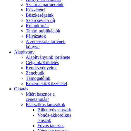
Szakmai partnereink
Közzététel
Büszkeségeink
Sztárcsevich-díj
Rólunk írták
Tanári publikációk
Pályázatok
A zeneiskola történeti
könyve
Alapítvány
Alapítványunk története
Céljaink/Küldetés
Rendezvényeink
Zenebutik
Támogatóink
Közérdekű/Közzététel
Oktatás
Miért hasznos a
zenetanulás?
Klasszikus tanszakok
Billentyűs tanszak
Vonós-akkordikus
tanszak
Fúvós tanszak
Népzene tanszak