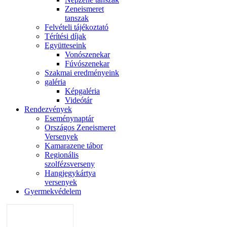
Zeneismeret
tanszak
Felvételi tájékoztató
Térítési díjak
Együtteseink
Vonószenekar
Fúvószenekar
Szakmai eredményeink
galéria
Képgaléria
Videótár
Rendezvények
Eseménynaptár
Országos Zeneismeret
Versenyek
Kamarazene tábor
Regionális
szolfézsverseny
Hangjegykártya
versenyek
Gyermekvédelem