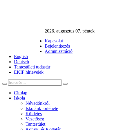
2026. augusztus 07. péntek
Kapcsolat
Bejelentkezés
Adminisztráció
English
Deutsch
Tantestületi tudástár
EKIF hírlevelek
Címlap
Iskola
Névadónkról
Iskolánk története
Küldetés
Vezetőség
Tantestület
Könyv- és Kottatár