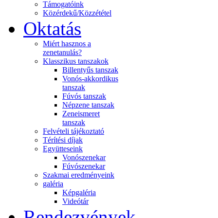
Támogatóink
Közérdekű/Közzététel
Oktatás
Miért hasznos a
zenetanulás?
Klasszikus tanszakok
Billentyűs tanszak
Vonós-akkordikus
tanszak
Fúvós tanszak
Népzene tanszak
Zeneismeret
tanszak
Felvételi tájékoztató
Térítési díjak
Együtteseink
Vonószenekar
Fúvószenekar
Szakmai eredményeink
galéria
Képgaléria
Videótár
Rendezvények