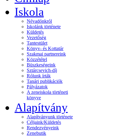
Iskola
Névadónkról
Iskolánk története
Küldetés
Vezetőség
Tantestület
Könyv- és Kottatár
Szakmai partnereink
Közzététel
Büszkeségeink
Sztárcsevich-díj
Rólunk írták
Tanári publikációk
Pályázatok
A zeneiskola történeti
könyve
Alapítvány
Alapítványunk története
Céljaink/Küldetés
Rendezvényeink
Zenebutik