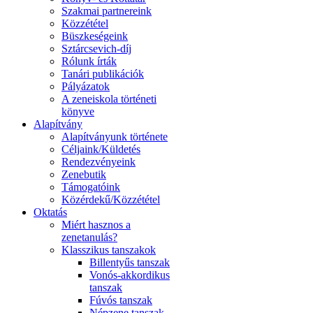
Szakmai partnereink
Közzététel
Büszkeségeink
Sztárcsevich-díj
Rólunk írták
Tanári publikációk
Pályázatok
A zeneiskola történeti
könyve
Alapítvány
Alapítványunk története
Céljaink/Küldetés
Rendezvényeink
Zenebutik
Támogatóink
Közérdekű/Közzététel
Oktatás
Miért hasznos a
zenetanulás?
Klasszikus tanszakok
Billentyűs tanszak
Vonós-akkordikus
tanszak
Fúvós tanszak
Népzene tanszak