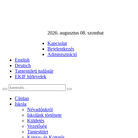
2026. augusztus 08. szombat
Kapcsolat
Bejelentkezés
Adminisztráció
English
Deutsch
Tantestületi tudástár
EKIF hírlevelek
Címlap
Iskola
Névadónkról
Iskolánk története
Küldetés
Vezetőség
Tantestület
Könyv- és Kottatár