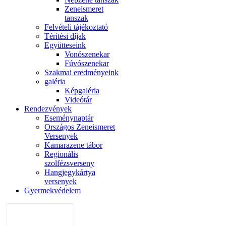
Zeneismeret
tanszak
Felvételi tájékoztató
Térítési díjak
Együtteseink
Vonószenekar
Fúvószenekar
Szakmai eredményeink
galéria
Képgaléria
Videótár
Rendezvények
Eseménynaptár
Országos Zeneismeret
Versenyek
Kamarazene tábor
Regionális
szolfézsverseny
Hangjegykártya
versenyek
Gyermekvédelem