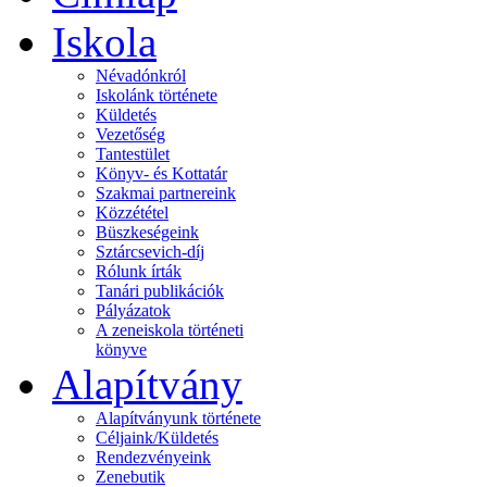
Iskola
Névadónkról
Iskolánk története
Küldetés
Vezetőség
Tantestület
Könyv- és Kottatár
Szakmai partnereink
Közzététel
Büszkeségeink
Sztárcsevich-díj
Rólunk írták
Tanári publikációk
Pályázatok
A zeneiskola történeti
könyve
Alapítvány
Alapítványunk története
Céljaink/Küldetés
Rendezvényeink
Zenebutik