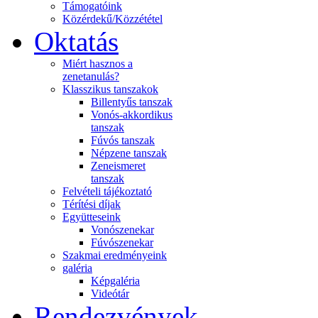
Támogatóink
Közérdekű/Közzététel
Oktatás
Miért hasznos a
zenetanulás?
Klasszikus tanszakok
Billentyűs tanszak
Vonós-akkordikus
tanszak
Fúvós tanszak
Népzene tanszak
Zeneismeret
tanszak
Felvételi tájékoztató
Térítési díjak
Együtteseink
Vonószenekar
Fúvószenekar
Szakmai eredményeink
galéria
Képgaléria
Videótár
Rendezvények