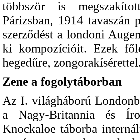
többször is megszakított
Párizsban, 1914 tava­szán 
szerződést a londoni Augen
ki kompozíci­óit. Ezek fő
hegedűre, zongorakísérettel
Zene a fogolytáborban
Az I. világháború Londonba
a Nagy-Britan­nia és Ír
Knockaloe táborba interná