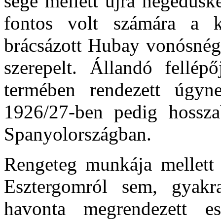
sége mellett újra hegedűsk
fontos volt számá­ra a k
brácsázott Hubay vonósnégy
szerepelt. Állan­dó fellé
termében rendezett úgyne
1926/27-ben pedig hossza
Spanyolországban.
Rengeteg munkája mellett n
Esztergomról sem, gyakra
havonta megrendezett es