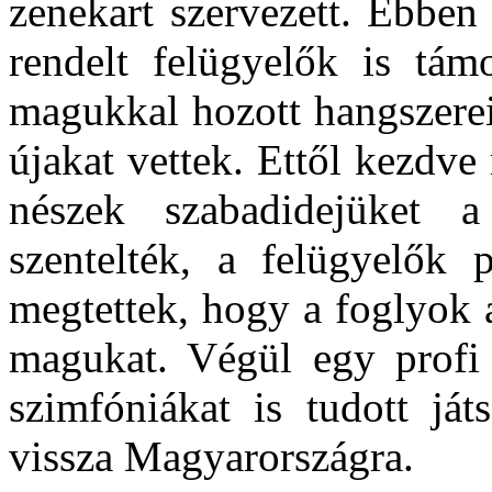
zenekart szervezett. Eb­be
rendelt felügyelők is tám
magukkal hozott hangszerei
újakat vettek. Ettől kezd­ve
nészek szabadidejüket 
szentelték, a felügye­lők
megtettek, hogy a foglyok a
magukat. Vé­gül egy profi 
szimfóniákat is tudott ját
vissza Magyarországra.