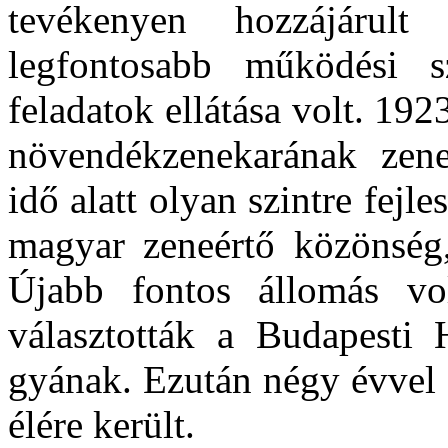
tevékenyen hozzájárult
legfontosabb működési s
feladatok ellátása volt. 192
növendékzenekarának zenek
idő alatt olyan szintre fejl
magyar zeneértő kö­zönség,
Újabb fontos állomás vo
választották a Budapes­ti
gyának. Ezután négy évvel
élére került.