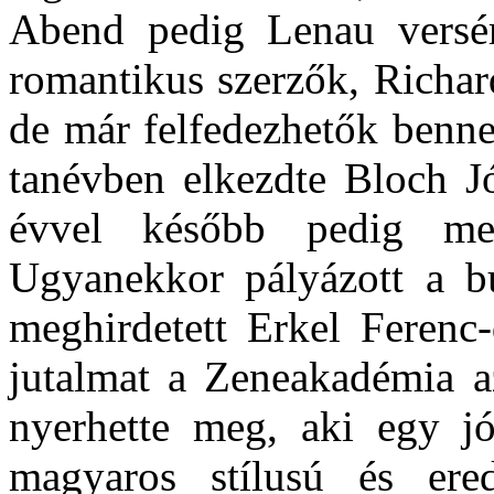
Abend pedig Lenau versér
romanti­kus szerzők, Richar
de már felfedezhetők benn
tanévben elkezdte Bloch J
évvel később pedig megk
Ugyanekkor pályázott a bu
meghirdetett Erkel Ferenc
jutalmat a Zeneakadémia a
nyerhet­te meg, aki egy jól
magyaros stílusú és ered