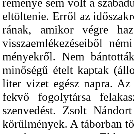
reménye sem volt a szabadul
eltöltenie. Erről az időszak­
rának, amikor végre haza
visszaemlékezéseiből némi
ményekről. Nem bántották
minőségű ételt kap­tak (áll
liter vizet egész napra. Az
fekvő fogoly­társa felak
szenvedést. Zsolt Nándor
körülmé­nyek. A táborban tö