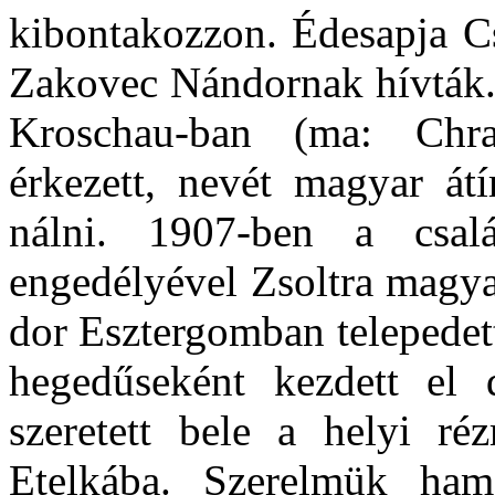
kibontakozzon. Édes­apja Cs
Zakovec Nándornak hívták. 
Kroschau-ban (ma: Chra
érkezett, nevét magyar át
nálni. 1907-ben a csal
engedélyével Zsoltra ma­gya
dor Esztergomban telepedett
hegedűseként kezdett el 
szeretett bele a helyi ré
Etelkába. Sze­relmük hama