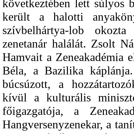
következtében lett súlyos be
került a halotti anyakön
szívbelhártya-lob okozt
zenetanár halálát. Zsolt N
Hamvait a Zeneakadémia el
Béla, a Ba­zilika káplánj
búcsúzott, a hozzátartoz
kívül a kulturális minisz
főigazgatója, a Zeneaka
Hangver­senyzenekar, a tanít