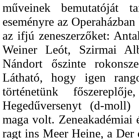
művei­nek bemutatóját ta
eseményre az Operaházban 
az ifjú zeneszerzőket: Anta
Weiner Leót, Szir­mai Alb
Nándort őszinte rokonszen
Látható, hogy igen rango
történetünk főszereplő
Hegedűversenyt (d-moll) 
maga volt. Zeneakadémiai éve
ragt ins Meer Hei­ne, a Der