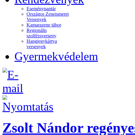
Eseménynaptár
Országos Zeneismeret
Versenyek
Kamarazene tábor
Regionális
szolfézsverseny
Hangjegykártya
versenyek
Gyermekvédelem
Zsolt Nándor regényes