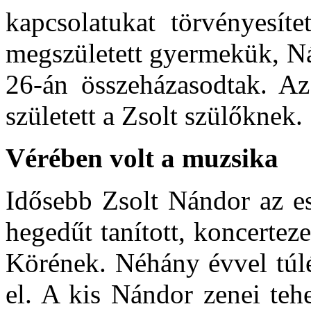
kapcsolatukat törvényesít
megszüle­tett gyermekük, N
26-án összeházasodtak. Az
szü­letett a Zsolt szülőknek.
Vérében volt a muzsika
Idősebb Zsolt Nándor az esz
hegedűt taní­tott, koncerte
Körének. Néhány évvel túlé
el. A kis Nándor zenei teh