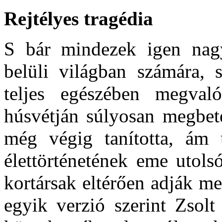
Rejtélyes tragédia
S bár mindezek igen nag
belüli világban szá­mára, 
teljes egészében megvalós
húsvétján súlyosan megbet
még végig tanította, ám u
élettörténetének eme utolsó
kortársak eltérően adják me
egyik verzió szerint Zsol