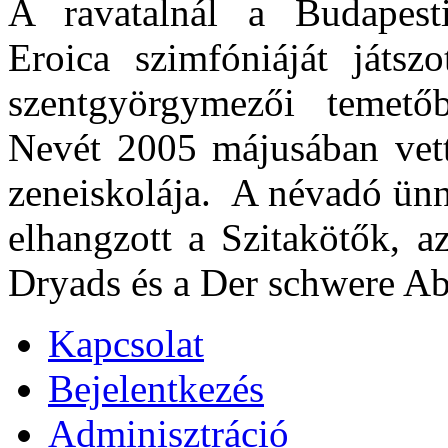
A ravatalnál a Budapest
Eroica szimfóniáját játsz
szentgyörgymezői temető
Nevét 2005 májusában vette
zeneiskolája. A név­adó ü
elhangzott a Szitakötők, a
Dryads és a Der schwere A
Kapcsolat
Bejelentkezés
Adminisztráció