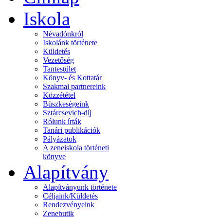
Iskola
Névadónkról
Iskolánk története
Küldetés
Vezetőség
Tantestület
Könyv- és Kottatár
Szakmai partnereink
Közzététel
Büszkeségeink
Sztárcsevich-díj
Rólunk írták
Tanári publikációk
Pályázatok
A zeneiskola történeti
könyve
Alapítvány
Alapítványunk története
Céljaink/Küldetés
Rendezvényeink
Zenebutik