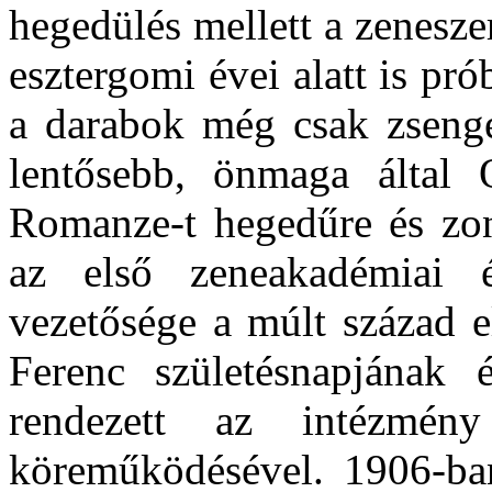
hegedülés mellett a zenesze
eszter­gomi évei alatt is pr
a darabok még csak zsenge
lentősebb, önmaga által O
Romanze-t hege­dűre és zo
az első zeneakadémiai 
vezetősége a múlt század e
Ferenc születésnapjának é
rendezett az intézmény
köreműködésével. 1906-ban