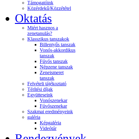
Támogatóink
Közérdekű/Közzététel
Oktatás
Miért hasznos a
zenetanulás?
Klasszikus tanszakok
Billentyűs tanszak
Vonós-akkordikus
tanszak
Fúvós tanszak
Népzene tanszak
Zeneismeret
tanszak
Felvételi tájékoztató
Térítési díjak
Együtteseink
Vonószenekar
Fúvószenekar
Szakmai eredményeink
galéria
Képgaléria
Videótár
Rendezvények