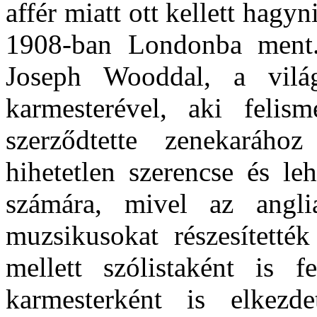
affér miatt ott kellett hagyn
1908-ban London­ba ment.
Joseph Wooddal, a vilá
karmesterével, aki felis
szerződtette zenekaráho
hihetetlen szerencse és le
számára, mivel az angli
muzsikusokat részesí­tetté
mellett szólistaként is f
karmesterként is elkezde