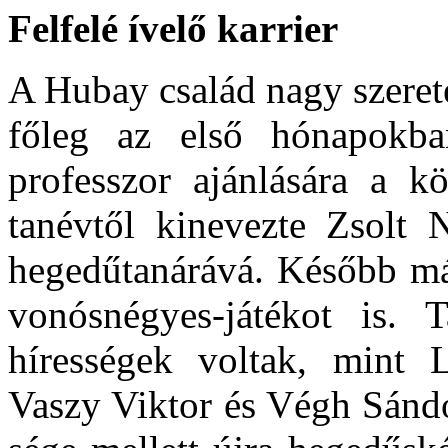
Felfelé ívelő karrier
A Hubay család nagy szeretet
főleg az első hónapokb
professzor ajánlására a kö
tanévtől kinevezte Zsolt 
hegedűtanárává. Később má
vonósnégyes-já­tékot is. 
hírességek voltak, mint L
Vaszy Viktor és Végh Sándo