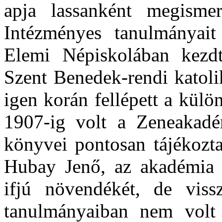
apja lassanként megismert
Intézményes tanulmányait
Elemi Népis­kolában kezd
Szent Benedek-rendi katol
igen korán fellépett a külö
1907-ig volt a Zene­akadé
könyvei pontosan tájékoztat
Hubay Jenő, az akadémia n
ifjú növendékét, de viss
tanulmánya­iban nem volt 