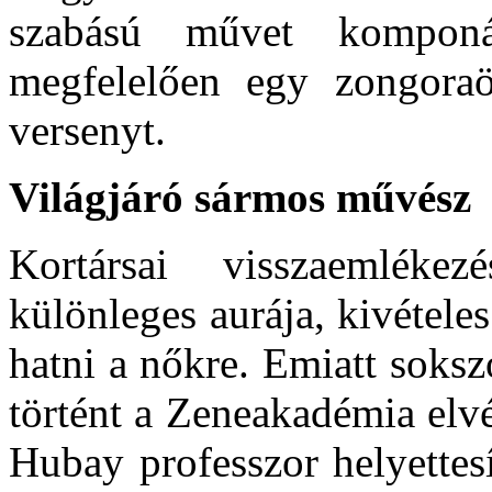
szabású művet komponál
megfelelően egy zongoraö
versenyt.
Világjáró sármos művész
Kortársai visszaemléke
különleges aurája, kivé­tele
hatni a nőkre. Emiatt sokszo
történt a Zene­akadémia elv
Hubay professzor helyettesí