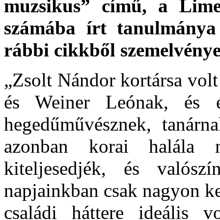
muzsikus” című, a Lime
számába írt tanulmánya 
rábbi cikkből szemelvénye
„Zsolt Nándor kortársa vol
és Weiner Leó­nak, és é
hegedűművésznek, tanárnak
azonban korai halála m
kiteljesedjék, és való
napjainkban csak nagyon k
családi háttere ideális 