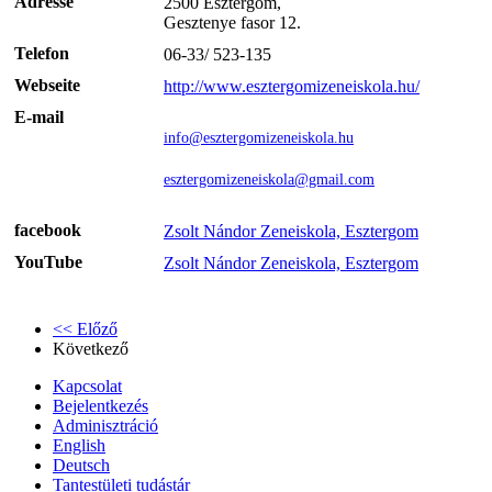
Adresse
2500 Esztergom,
Gesztenye fasor 12.
Telefon
06-33/ 523-135
Webseite
http://www.esztergomizeneiskola.hu/
E-mail
info@esztergomizeneiskola.hu
esztergomizeneiskola@gmail.com
facebook
Zsolt Nándor Zeneiskola, Esztergom
YouTube
Zsolt Nándor Zeneiskola, Esztergom
<< Előző
Következő
Kapcsolat
Bejelentkezés
Adminisztráció
English
Deutsch
Tantestületi tudástár