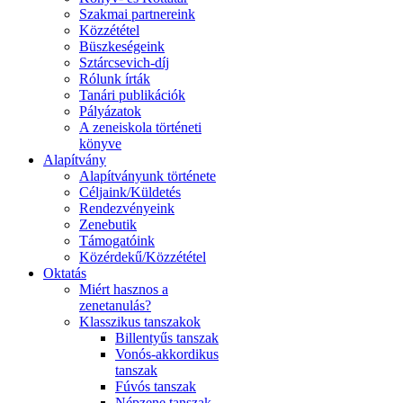
Szakmai partnereink
Közzététel
Büszkeségeink
Sztárcsevich-díj
Rólunk írták
Tanári publikációk
Pályázatok
A zeneiskola történeti
könyve
Alapítvány
Alapítványunk története
Céljaink/Küldetés
Rendezvényeink
Zenebutik
Támogatóink
Közérdekű/Közzététel
Oktatás
Miért hasznos a
zenetanulás?
Klasszikus tanszakok
Billentyűs tanszak
Vonós-akkordikus
tanszak
Fúvós tanszak
Népzene tanszak