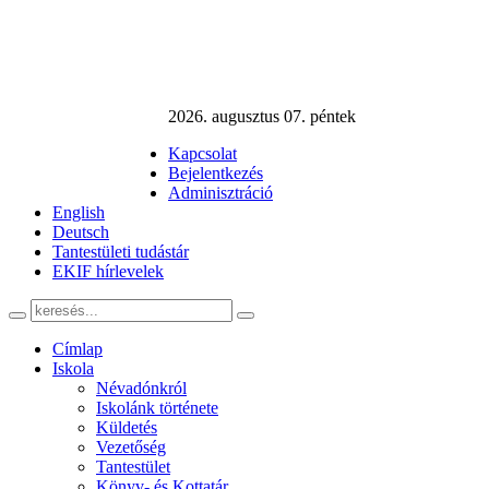
2026. augusztus 07. péntek
Kapcsolat
Bejelentkezés
Adminisztráció
English
Deutsch
Tantestületi tudástár
EKIF hírlevelek
Címlap
Iskola
Névadónkról
Iskolánk története
Küldetés
Vezetőség
Tantestület
Könyv- és Kottatár