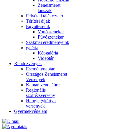
Zeneismeret
tanszak
Felvételi tájékoztató
Térítési díjak
Együtteseink
Vonószenekar
Fúvószenekar
Szakmai eredményeink
galéria
Képgaléria
Videótár
Rendezvények
Eseménynaptár
Országos Zeneismeret
Versenyek
Kamarazene tábor
Regionális
szolfézsverseny
Hangjegykártya
versenyek
Gyermekvédelem